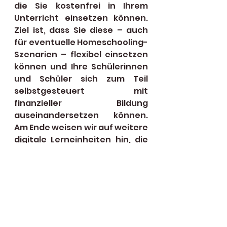
die Sie kostenfrei in Ihrem 
Unterricht einsetzen können. 
Ziel ist, dass Sie diese – auch 
für eventuelle Homeschooling-
Szenarien – flexibel einsetzen 
können und Ihre Schülerinnen 
und Schüler sich zum Teil 
selbstgesteuert mit 
finanzieller Bildung 
auseinandersetzen können. 
Am Ende weisen wir auf weitere 
digitale Lerneinheiten hin, die 
Sie ebenfalls kostenfrei für 
Ihren Unterricht nutzen 
können. Die Fortbildung wird 
über Zoom 
(Videokonferenzportal) 
angeboten. Eine Anmeldung ist 
unter
https://www.netzwerk-