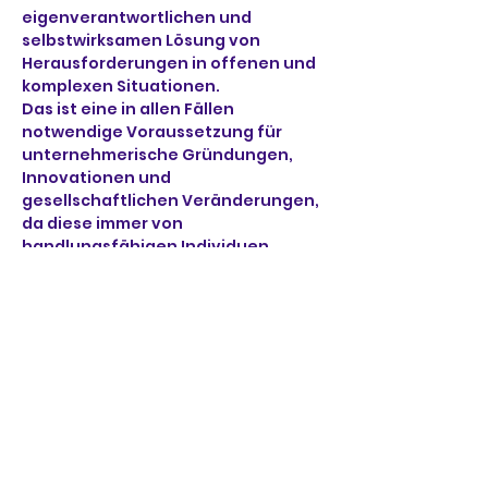
eigenverantwortlichen und 
selbstwirksamen Lösung von 
Herausforderungen in offenen und 
komplexen Situationen.
Das ist eine in allen Fällen 
notwendige Voraussetzung für 
unternehmerische Gründungen, 
Innovationen und 
gesellschaftlichen Veränderungen, 
da diese immer von 
handlungsfähigen Individuen 
vorangetrieben werden.
Seit 2012 entwickelten in unseren 
Projekten über 3.500 Schülerinnen 
und Schüler in über 200 Projekten 
rund 80.000 Geschäftsideen, von 
denen bereits 1.200 umgesetzt 
wurden.
Mehr Infos und 
Anmeldemöglichkeit gibt es hier: 
https://www.zukunftsunternehmer.