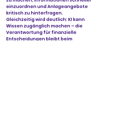
zu machen, Informationen schneller 
einzuordnen und Anlageangebote 
kritisch zu hinterfragen. 
Gleichzeitig wird deutlich: KI kann 
Wissen zugänglich machen – die 
Verantwortung für finanzielle 
Entscheidungen bleibt beim 
Menschen.
Hier geht es zu der Veranstaltung: 
https://us06web.zoom.us/j/8545059
9033?
pwd=huAuMfpcsATmSmp1mJfSvm8
ajZ9wbl.1
Weiterlesen >
Diese Veranstaltung teilen