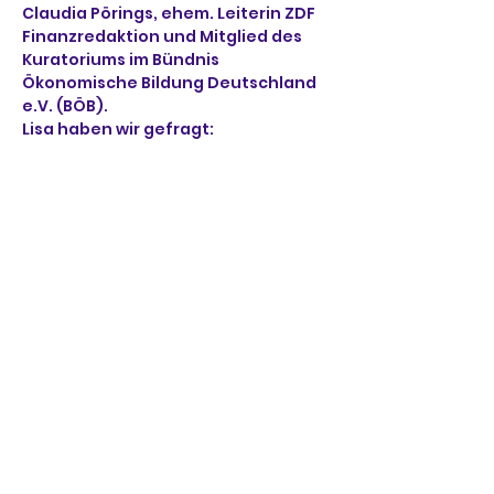
Claudia Pörings, ehem. Leiterin ZDF 
Finanzredaktion und Mitglied des 
Kuratoriums im Bündnis 
Ökonomische Bildung Deutschland 
e.V. (BÖB).
Lisa haben wir gefragt:
Frage Nr.1 (GMW): Was denkst Du, 
wieso finanzielle Bildung auch 
schon in jungem Alter wichtig ist?
Frage Nr.2 (Schüler:innen): Was ist 
eine Aktie? 
Frage Nr.3 (Schüler:innen): Wann 
hast Du mit der Börse angefangen 
und warum? 
Weiterlesen >
Diese Veranstaltung teilen