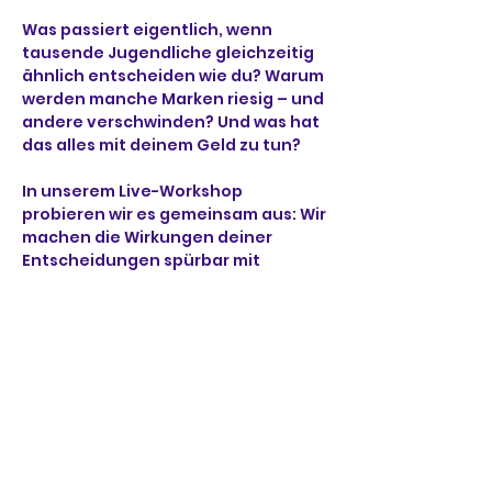
Was passiert eigentlich, wenn 
tausende Jugendliche gleichzeitig 
ähnlich entscheiden wie du? Warum 
werden manche Marken riesig – und 
andere verschwinden? Und was hat 
das alles mit deinem Geld zu tun?
In unserem Live-Workshop 
probieren wir es gemeinsam aus: Wir 
machen die Wirkungen deiner 
Entscheidungen spürbar mit 
Games, Talks und Votes. Und sehen, 
wie aus kleinen Entscheidungen 
echte Kettenreaktionen werden. 
Finde heraus, wie viel Einfluss du 
wirklich hast – unabhängig von 
deinem Kontostand.
Unter 
diesem Link
 kannst du dich 
zur Veranstaltung anmelden.