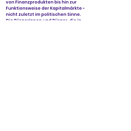
von Finanzprodukten bis hin zur 
Funktionsweise der Kapitalmärkte - 
nicht zuletzt im politischen Sinne. 
Die Bürgerinnen und Bürger, die in 
verschiedenste ökonomisch 
relevante Rollen schlüpfen müssen, 
etwa als Arbeitnehmer, Mieter, 
Konsument, Anleger, Unternehmer, 
und Versicherungsnehmer, u.a., 
benötigen für jede dieser 
Funktionen spezifisches 
Fachwissen. Finanzielle Bildung 
erleichtert den Umgang mit 
Veränderungen erhöht die 
Chancengleichheit und fördert das 
Verständnis globaler 
Zusammenhänge.
Teilnehmer*innen:
Impulsreferat:
Weiterlesen >