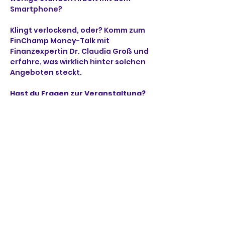
Smartphone?
Klingt verlockend, oder? Komm zum 
FinChamp Money-Talk mit 
Finanzexpertin Dr. Claudia Groß und 
erfahre, was wirklich hinter solchen 
Angeboten steckt.
Hast du Fragen zur Veranstaltung? 
Kontaktiere uns gerne über
www.finchamp.de
.
Veranstaltungslink: 
____________________________
____________________________
_______________________
Microsoft Teams
Need help?
Weiterlesen >