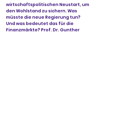
wirtschaftspolitischen Neustart, um 
den Wohlstand zu sichern. Was 
müsste die neue Regierung tun? 
Und was bedeutet das für die 
Finanzmärkte? Prof. Dr. Gunther 
Schnabl, Direktor des Flossbach von 
Storch Research Institute gibt 
Antworten und geht auf Ihre Fragen 
ein.
Registrierungslink: 
https://us02web.zoom.us/webinar/r
egister/WN_jNaZXml6T12X3wAQWIB
MGg
Diese Veranstaltung teilen