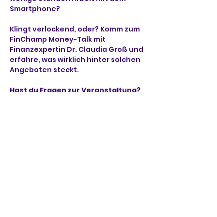
Smartphone?
Klingt verlockend, oder? Komm zum 
FinChamp Money-Talk mit 
Finanzexpertin Dr. Claudia Groß und 
erfahre, was wirklich hinter solchen 
Angeboten steckt.
Hast du Fragen zur Veranstaltung? 
Kontaktiere uns gerne über
www.finchamp.de
.
Veranstaltungslink: 
____________________________
____________________________
_______________________
Microsoft Teams
Need help?
Weiterlesen >